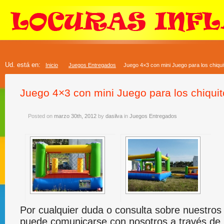
Ud. está en:
Inicio
Juegos Entregados
Juego 4×3 con mini Juego para los chiqui
Juego 4×3 con mini Juego para los chiqui
Posted on
marzo 30th, 2012
by
dasilva
in
Juegos Entregados
Por cualquier duda o consulta sobre nuestros 
puede comunicarse con nosotros a través de 